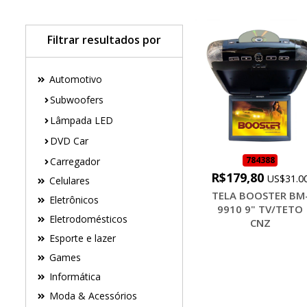
Filtrar resultados por
Automotivo
Subwoofers
Lâmpada LED
DVD Car
784388
Carregador
R$179,80
US$31.0
Celulares
TELA BOOSTER BM
Eletrônicos
9910 9" TV/TETO
Eletrodomésticos
CNZ
Esporte e lazer
Games
Informática
Moda & Acessórios