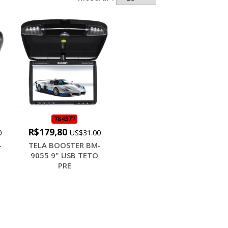
784377
R$179,80
0
US$31.00
-
TELA BOOSTER BM-
9055 9" USB TETO
PRE