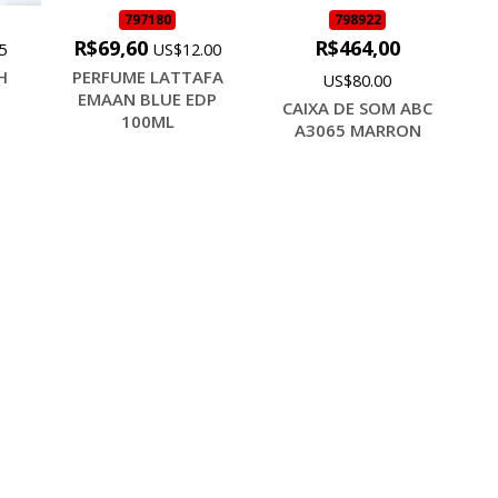
797180
798922
R$69,60
R$464,00
5
US$12.00
H
PERFUME LATTAFA
US$80.00
EMAAN BLUE EDP
CAIXA DE SOM ABC
100ML
A3065 MARRON