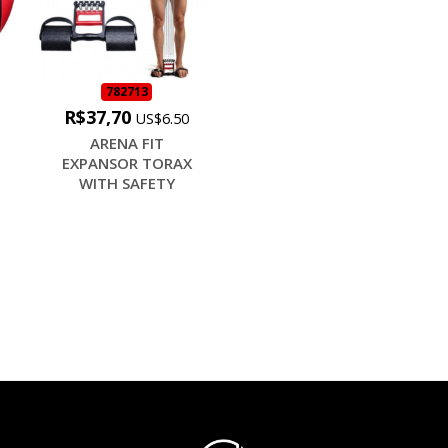
782713
R$37,70
US$6.50
ARENA FIT
EXPANSOR TORAX
WITH SAFETY