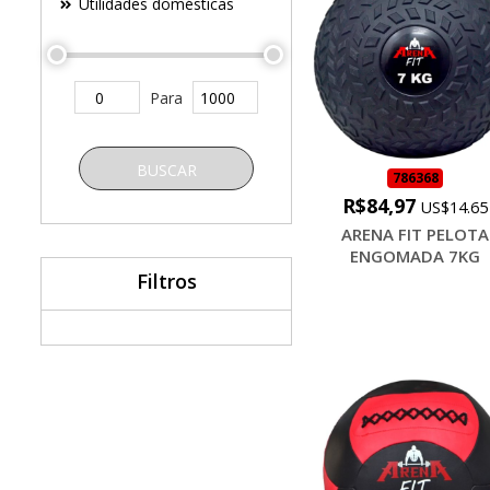
Utilidades domésticas
Para
BUSCAR
786368
R$84,97
US$14.65
ARENA FIT PELOTA
ENGOMADA 7KG
Filtros