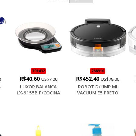
791432
788910
R$40,60
R$452,40
0
US$7.00
US$78.00
-
LUXOR BALANCA
ROBOT D/LIMP.MI
LX-9155B P/COCINA
VACUUM E5 PRETO