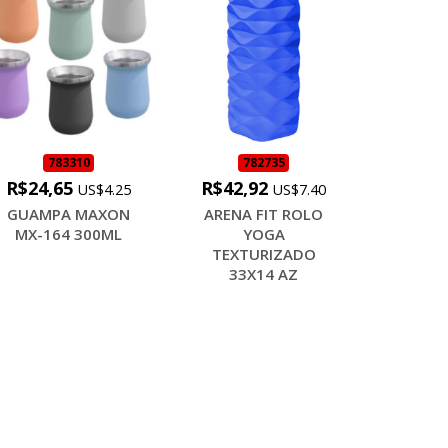
783310
782735
R$24,65
R$42,92
US$4.25
US$7.40
GUAMPA MAXON
ARENA FIT ROLO
MX-164 300ML
YOGA
TEXTURIZADO
33X14 AZ