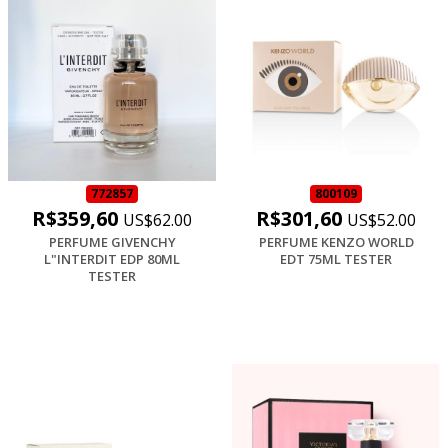
772857
800109
R$359,60
R$301,60
US$62.00
US$52.00
PERFUME GIVENCHY
PERFUME KENZO WORLD
L"INTERDIT EDP 80ML
EDT 75ML TESTER
TESTER