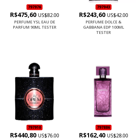
797976
797943
R$475,60
R$243,60
US$82.00
US$42.00
PERFUME YSL EAU DE
PERFUME DOLCE &
PARFUM 90ML TESTER
GABBANA EDP 100ML
TESTER
797910
797886
R$440,80
R$162,40
US$76.00
US$28.00