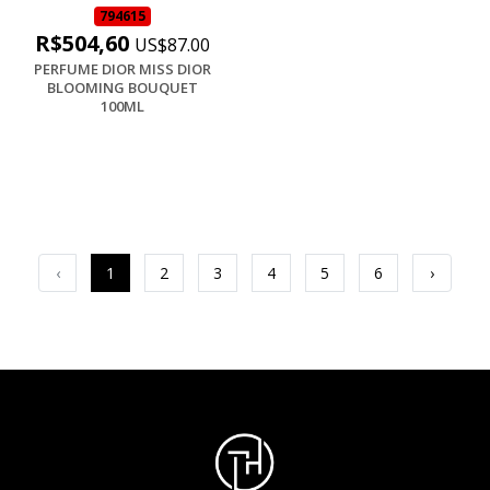
794615
R$504,60
US$87.00
PERFUME DIOR MISS DIOR
BLOOMING BOUQUET
100ML
‹
1
2
3
4
5
6
›