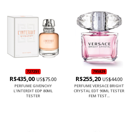
727251
795829
R$435,00
R$255,20
US$75.00
US$44.00
PERFUME GIVENCHY
PERFUME VERSACE BRIGHT
L'INTERDIT EDP 80ML
CRYSTAL EDT 90ML TESTER
TESTER
FEM TEST...