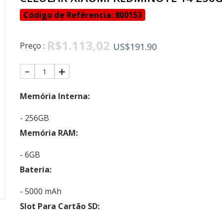
Código de Refêrencia: 800153
R$1.113,02
Preço :
US$191.90
1
Memória Interna:
- 256GB
Memória RAM:
- 6GB
Bateria:
- 5000 mAh
Slot Para Cartão SD: